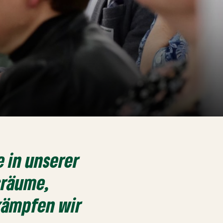
 in unserer
sräume,
kämpfen wir