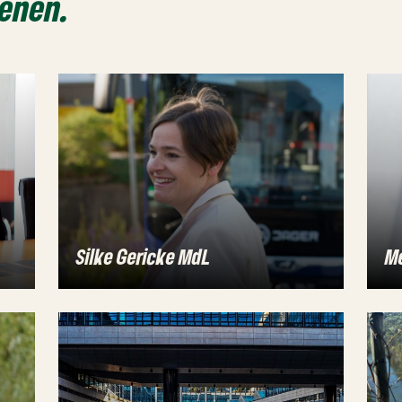
benen.
Silke Gericke MdL
M