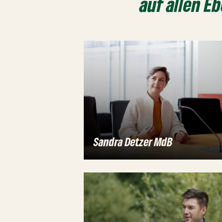
auf allen E
Sandra Detzer MdB