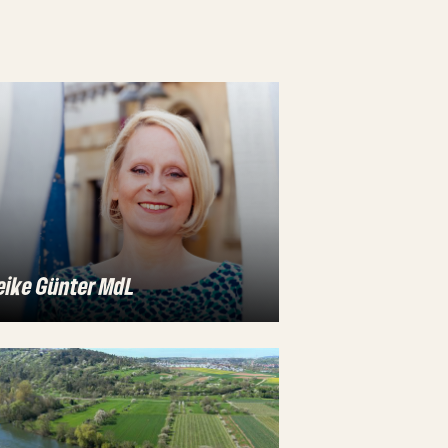
eike Günter MdL