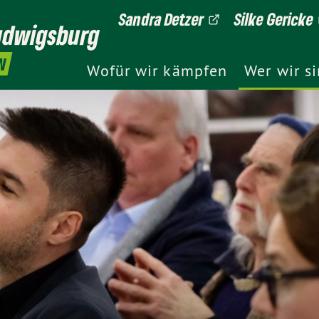
Sandra Detzer
Silke Gericke
udwigsburg
N
Wofür wir kämpfen
Wer wir s