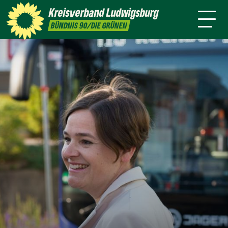
sind
Kreisverband
Ludwigsburg
Sandra
Silke
Meike
Tayfun
BÜNDNIS 90/DIE GRÜNEN
Detzer
Gericke
Günter
Tok