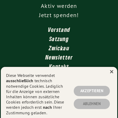
Aktiv werden
Jetzt spenden!
Vorstand
Satzung
Zwickau
Newsletter
Kontakt
×
Impressum
Diese Webseite verwendet
ausschließlich
technisch
Datenschutz
notwendige Cookies. Lediglich
AKZEPTIEREN
für die Anzeige von externen
Inhalten können zusätzliche
Cookies erforderlich sein. Diese
© 2026
Kreisverband Ludwigsburg
- Alle Rechte
ABLEHNEN
werden jedoch erst
nach
Ihrer
vorbehalten.
Zustimmung geladen.