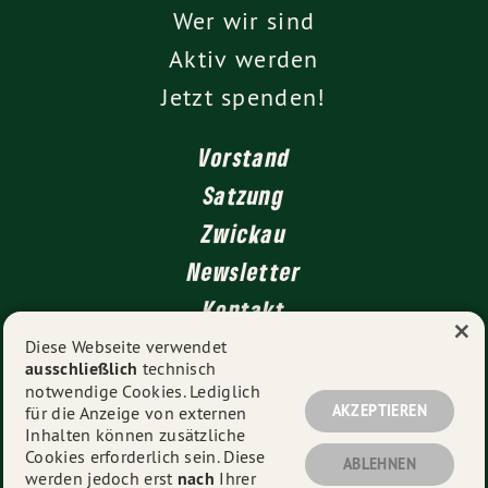
Wer wir sind
Aktiv werden
Jetzt spenden!
Vorstand
Satzung
Zwickau
Newsletter
Kontakt
×
Impressum
Diese Webseite verwendet
ausschließlich
technisch
Datenschutz
notwendige Cookies. Lediglich
AKZEPTIEREN
für die Anzeige von externen
Inhalten können zusätzliche
Cookies erforderlich sein. Diese
© 2026
Kreisverband Ludwigsburg
- Alle Rechte
ABLEHNEN
werden jedoch erst
nach
Ihrer