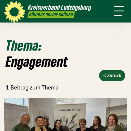
sind
Kreisverband
Ludwigsburg
Sandra
Silke
Meike
Tayfun
BÜNDNIS 90/DIE GRÜNEN
Detzer
Gericke
Günter
Tok
Thema:
Engagement
< Zurück
1 Beitrag zum Thema