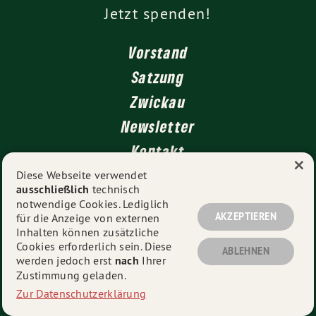
Jetzt spenden!
Vorstand
Satzung
Zwickau
Newsletter
Kontakt
×
Impressum
Diese Webseite verwendet
ausschließlich
technisch
Datenschutz
notwendige Cookies. Lediglich
AKZEPTIEREN
für die Anzeige von externen
Inhalten können zusätzliche
Cookies erforderlich sein. Diese
ABLEHNEN
© 2026
Kreisverband Ludwigsburg
- Alle Rechte
werden jedoch erst
nach
Ihrer
vorbehalten.
Zustimmung geladen.
Zur Datenschutzerklärung