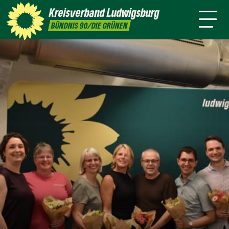
sind
Kreisverband
Ludwigsburg
Sandra
Silke
Meike
Tayfun
BÜNDNIS 90/DIE GRÜNEN
Detzer
Gericke
Günter
Tok