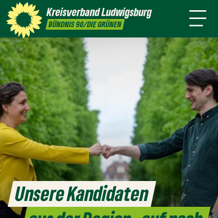
sind
Kreisverband
Ludwigsburg
Sandra
Silke
Meike
Tayfun
BÜNDNIS 90/DIE GRÜNEN
Detzer
Gericke
Günter
Tok
Unsere Kandidaten