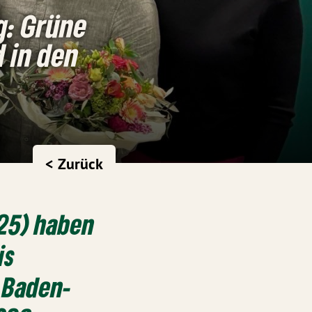
g: Grüne
 in den
< Zurück
25) haben
is
 Baden-