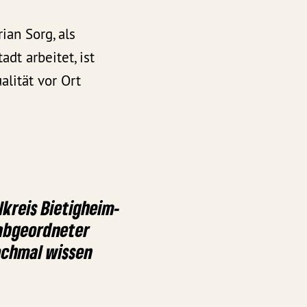
an Sorg, als
dt arbeitet, ist
lität vor Ort
kreis Bietigheim-
sabgeordneter
nochmal wissen