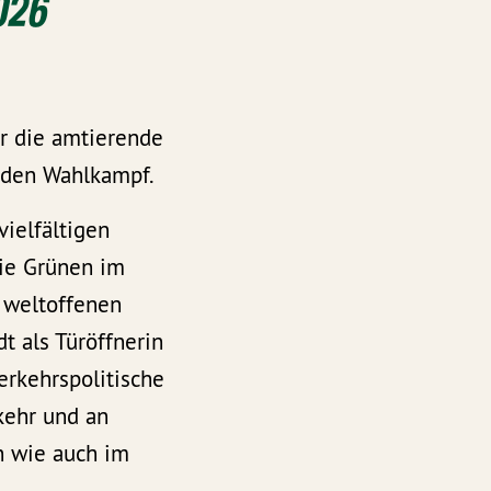
026
r die amtierende
nden Wahlkampf.
vielfältigen
die Grünen im
s weltoffenen
t als Türöffnerin
erkehrspolitische
kehr und an
n wie auch im