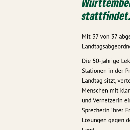
Württember
stattfindet
Mit 37 von 37 abg
Landtagsabgeordne
Die 50-jährige Lek
Stationen in der P
Landtag sitzt, vert
Menschen mit klare
und Vernetzerin ei
Sprecherin ihrer 
Lösungen gegen de
Land.