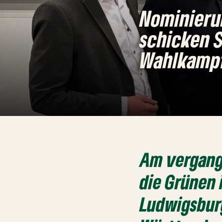
Nominieru
schicken S
Wahlkamp
Am vergang
die Grünen 
Ludwigsbur