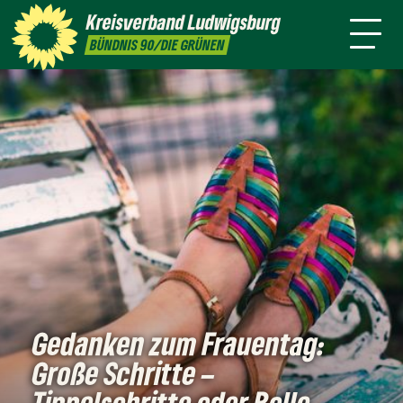
sind
Kreisverband
Ludwigsburg
Sandra
Silke
Meike
Tayfun
BÜNDNIS 90/DIE GRÜNEN
Detzer
Gericke
Günter
Tok
Gedanken zum Frauentag:
Große Schritte –
Tippelschritte oder Rolle